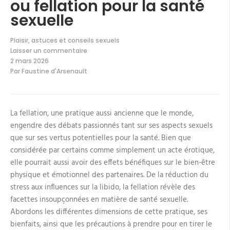
ou fellation pour la santé
sexuelle
Plaisir, astuces et conseils sexuels
Laisser un commentaire
sur
2 mars 2026
Les
Par
Faustine d'Arsenault
bienfaits
de
la
felation
ou
La fellation, une pratique aussi ancienne que le monde,
fellation
pour
engendre des débats passionnés tant sur ses aspects sexuels
la
santé
que sur ses vertus potentielles pour la santé. Bien que
sexuelle
considérée par certains comme simplement un acte érotique,
elle pourrait aussi avoir des effets bénéfiques sur le bien-être
physique et émotionnel des partenaires. De la réduction du
stress aux influences sur la libido, la fellation révèle des
facettes insoupçonnées en matière de santé sexuelle.
Abordons les différentes dimensions de cette pratique, ses
bienfaits, ainsi que les précautions à prendre pour en tirer le