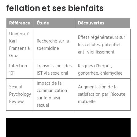
fellation et ses bienfaits
Référence
Étude
Découvertes
Université
Effets régénérateurs sur
Karl
Recherche sur la
les cellules, potentiel
Franzens à
spermidine
anti-vieillissement
Graz
Infection
Transmissions des
Risques d’herpès,
101
IST via sexe oral
gonorrhée, chlamydiae
Impact de la
Sexual
Augmentation de la
communication
Psychology
satisfaction par l’écoute
sur le plaisir
Review
mutuelle
sexuel