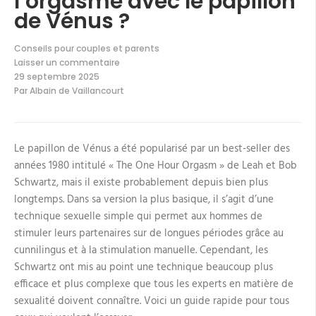
l’orgasme avec le papillon
de Vénus ?
Conseils pour couples et parents
Laisser un commentaire
sur
29 septembre 2025
Comment
Par
Albain de Vaillancourt
atteindre
l’orgasme
avec
le
papillon
Le papillon de Vénus a été popularisé par un best-seller des
de
Vénus
années 1980 intitulé « The One Hour Orgasm » de Leah et Bob
?
Schwartz, mais il existe probablement depuis bien plus
longtemps. Dans sa version la plus basique, il s’agit d’une
technique sexuelle simple qui permet aux hommes de
stimuler leurs partenaires sur de longues périodes grâce au
cunnilingus et à la stimulation manuelle. Cependant, les
Schwartz ont mis au point une technique beaucoup plus
efficace et plus complexe que tous les experts en matière de
sexualité doivent connaître. Voici un guide rapide pour tous