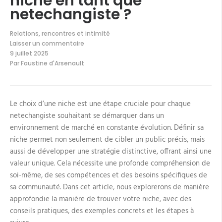
niche en tant que
netechangiste ?
Relations, rencontres et intimité
Laisser un commentaire
sur
9 juillet 2025
Comment
Par
Faustine d'Arsenault
trouver
votre
niche
en
tant
Le choix d’une niche est une étape cruciale pour chaque
que
netechangiste
netechangiste souhaitant se démarquer dans un
?
environnement de marché en constante évolution. Définir sa
niche permet non seulement de cibler un public précis, mais
aussi de développer une stratégie distinctive, offrant ainsi une
valeur unique. Cela nécessite une profonde compréhension de
soi-même, de ses compétences et des besoins spécifiques de
sa communauté. Dans cet article, nous explorerons de manière
approfondie la manière de trouver votre niche, avec des
conseils pratiques, des exemples concrets et les étapes à