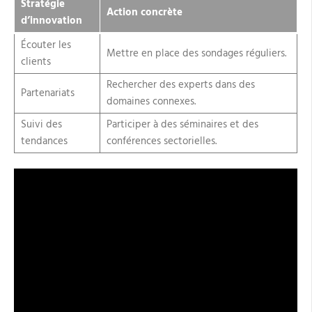
Stratégie
Action concrète
d’innovation
Écouter les
Mettre en place des sondages réguliers.
clients
Rechercher des experts dans des
Partenariats
domaines connexes.
Suivi des
Participer à des séminaires et des
tendances
conférences sectorielles.