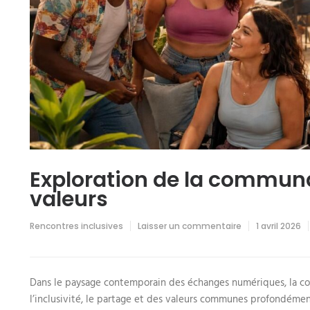
Exploration de la communa
valeurs
sur
Rencontres inclusives
Laisser un commentaire
1 avril 2026
Exploration
de
la
communauté
autour
Dans le paysage contemporain des échanges numériques, la 
de
l’inclusivité, le partage et des valeurs communes profondément 
pornxia
et