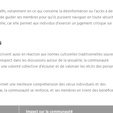
fis, notamment en ce qui concerne la désinformation ou l’accès à de
e guider ses membres pour qu’ils puissent naviguer en toute sécuri
lle, car elle permet aux individus d’exercer un jugement critique sur
s
rivent aussi en réaction aux normes culturelles traditionnelles souv
e respect dans les discussions autour de la sexualité, la communauté
 une volonté collective d’écouter et de valoriser les récits des perso
 permet une meilleure compréhension des vécus individuels et des
nge, la communauté se renforce, et ses membres en tirent des bénéfic
Impact sur la communauté