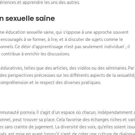
périences et apprendre les uns des autres.
 sexuelle saine
e éducation sexuelle saine, qui s’oppose à une approche souvent
encouragés à se former, à lire, et à discuter de sujets comme le
onnels. Ce désir d’apprentissage n’est pas seulement individuel ; il
ontribue à enrichir les discussions.
 éducatives, telles que des articles, des vidéos ou des séminaires. Par
des perspectives précieuses sur les différents aspects de la sexualité,
 compréhension et le respect des diverses pratiques.
 communauté pornxia. Il s’agit d’un espace où chacun, indépendamment 
nnel, peut trouver sa place. Cela favorise des échanges riches et vari
 sans crainte de jugement. La diversité des voix, qu’elles soient iss
, est mise en avant lorsqu’il s’agit de créer une culture de dialogue