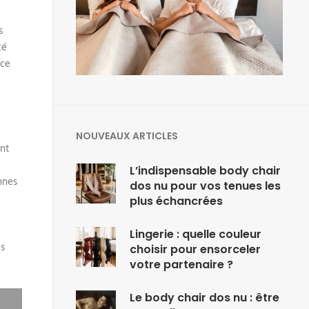
s
té
 ce
NOUVEAUX ARTICLES
ent
L’indispensable body chair
nnes
dos nu pour vos tenues les
plus échancrées
Lingerie : quelle couleur
es
choisir pour ensorceler
votre partenaire ?
Le body chair dos nu : être