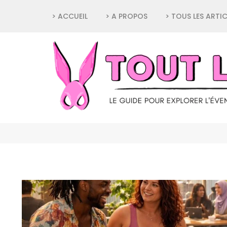
Aller
> ACCUEIL
> A PROPOS
> TOUS LES ARTIC
au
contenu
(Pressez
Entrée)