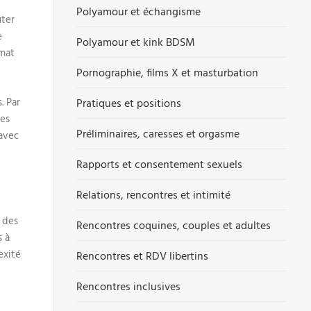
Polyamour et échangisme
uter
e
Polyamour et kink BDSM
imat
Pornographie, films X et masturbation
. Par
Pratiques et positions
des
Préliminaires, caresses et orgasme
 avec
Rapports et consentement sexuels
Relations, rencontres et intimité
 des
Rencontres coquines, couples et adultes
s à
exité
Rencontres et RDV libertins
Rencontres inclusives